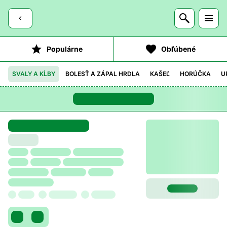
Populárne
Obľúbené
SVALY A KĹBY
BOLESŤ A ZÁPAL HRDLA
KAŠEĽ
HORÚČKA
U